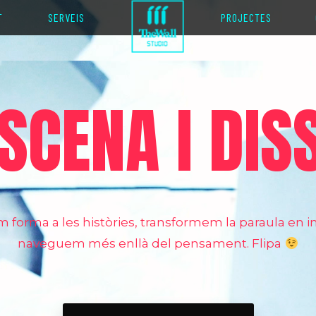
T
SERVEIS
PROJECTES
SCENA I DI
forma a les històries, transformem la paraula en 
naveguem més enllà del pensament. Flipa